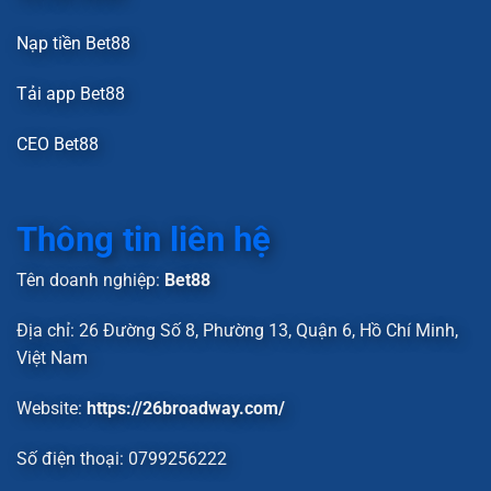
Nạp tiền Bet88
Tải app Bet88
CEO Bet88
Thông tin liên hệ
Tên doanh nghiệp:
Bet88
Địa chỉ: 26 Đường Số 8, Phường 13, Quận 6, Hồ Chí Minh,
Việt Nam
Website:
https://26broadway.com/
Số điện thoại: 0799256222