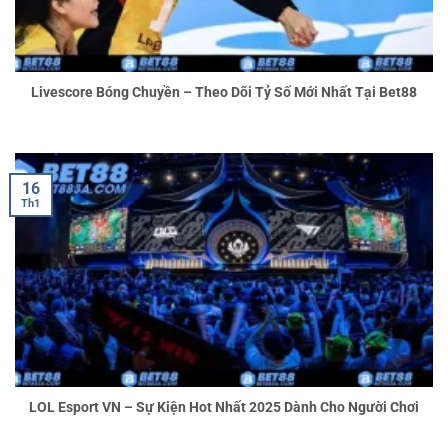
Livescore Bóng Chuyền – Theo Dõi Tỷ Số Mới Nhất Tại Bet88
16
Th1
LOL Esport VN – Sự Kiện Hot Nhất 2025 Dành Cho Người Chơi