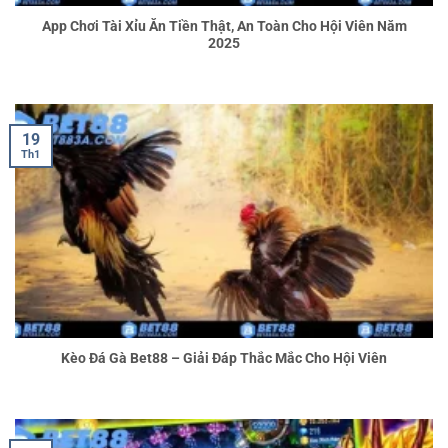
App Chơi Tài Xỉu Ăn Tiền Thật, An Toàn Cho Hội Viên Năm
2025
19
Th1
Kèo Đá Gà Bet88 – Giải Đáp Thắc Mắc Cho Hội Viên