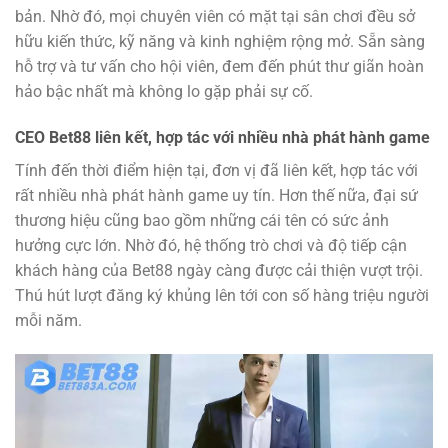
bản. Nhờ đó, mọi chuyên viên có mặt tại sân chơi đều sở
hữu kiến thức, kỹ năng và kinh nghiệm rộng mở. Sẵn sàng
hỗ trợ và tư vấn cho hội viên, đem đến phút thư giãn hoàn
hảo bậc nhất mà không lo gặp phải sự cố.
CEO Bet88 liên kết, hợp tác với nhiều nhà phát hành game
Tính đến thời điểm hiện tại, đơn vị đã liên kết, hợp tác với
rất nhiều nhà phát hành game uy tín. Hơn thế nữa, đại sứ
thương hiệu cũng bao gồm những cái tên có sức ảnh
hưởng cực lớn. Nhờ đó, hệ thống trò chơi và độ tiếp cận
khách hàng của Bet88 ngày càng được cải thiện vượt trội.
Thú hút lượt đăng ký khủng lên tới con số hàng triệu người
mỗi năm.