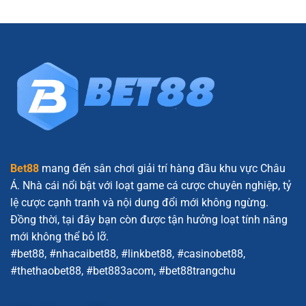
Bet88
mang đến sân chơi giải trí hàng đầu khu vực Châu
Á. Nhà cái nổi bật với loạt game cá cược chuyên nghiệp, tỷ
lệ cược cạnh tranh và nội dung đổi mới không ngừng.
Đồng thời, tại đây bạn còn được tận hưởng loạt tính năng
mới không thể bỏ lỡ.
#bet88, #nhacaibet88, #linkbet88, #casinobet88,
#thethaobet88, #bet883acom, #bet88trangchu