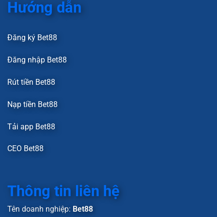
Hướng dẫn
Đăng ký Bet88
Đăng nhập Bet88
Rút tiền Bet88
Nạp tiền Bet88
Tải app Bet88
CEO Bet88
Thông tin liên hệ
Tên doanh nghiệp:
Bet88