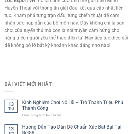
LOL Esport VN
mở ra cánh cửa đến thế giới Liên Minh
Huyền Thoại với thông tin giải đấu, kết quả cập nhật liên
tục. Khám phá từng trận đấu, từng chiến thuật để cảm
nhận sức hấp dẫn của bộ môn này. Đây không chỉ là sân
chơi của tuyển thủ mà còn là nơi truyền cảm hứng cho
hàng triệu người yêu thể thao điện tử. Hãy tiếp tục theo dõi
để không bỏ lỡ bất kỳ khoảnh khắc đáng nhớ nào!
BÀI VIẾT MỚI NHẤT
Kinh Nghiệm Chơi Nổ Hũ – Trở Thành Triệu Phú
13
Thành Công
Th2
ở
Chức năng bình luận bị tắt
Kinh
Nghiệm
Hướng Dẫn Tạo Dàn Đề Chuẩn Xác Bất Bại Tại
13
Chơi
Bet88
Th2