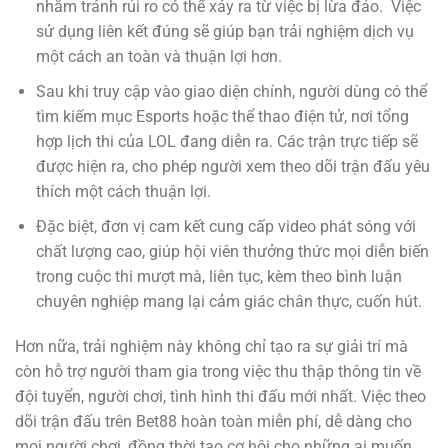
nhằm tránh rủi ro có thể xảy ra từ việc bị lừa đảo. Việc
sử dụng liên kết đúng sẽ giúp bạn trải nghiệm dịch vụ
một cách an toàn và thuận lợi hơn.
Sau khi truy cập vào giao diện chính, người dùng có thể
tìm kiếm mục Esports hoặc thể thao điện tử, nơi tổng
hợp lịch thi của LOL đang diễn ra. Các trận trực tiếp sẽ
được hiện ra, cho phép người xem theo dõi trận đấu yêu
thích một cách thuận lợi.
Đặc biệt, đơn vị cam kết cung cấp video phát sóng với
chất lượng cao, giúp hội viên thưởng thức mọi diễn biến
trong cuộc thi mượt mà, liên tục, kèm theo bình luận
chuyên nghiệp mang lại cảm giác chân thực, cuốn hút.
Hơn nữa, trải nghiệm này không chỉ tạo ra sự giải trí mà
còn hỗ trợ người tham gia trong việc thu thập thông tin về
đội tuyển, người chơi, tình hình thi đấu mới nhất. Việc theo
dõi trận đấu trên Bet88 hoàn toàn miễn phí, dễ dàng cho
mọi người chơi, đồng thời tạo cơ hội cho những ai muốn