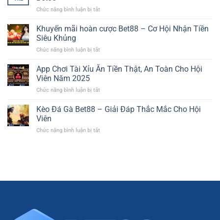
Nổ
ở
Chức năng bình luận bị tắt
Hũ
Hướng
–
Dẫn
Khuyến mãi hoàn cược Bet88 – Cơ Hội Nhận Tiền
Trở
Tạo
Thành
Siêu Khủng
Dàn
Triệu
ở
Chức năng bình luận bị tắt
Đề
Phú
Khuyến
Chuẩn
Thành
mãi
App Chơi Tài Xỉu Ăn Tiền Thật, An Toàn Cho Hội
Xác
Công
hoàn
Bất
Viên Năm 2025
cược
Bại
ở
Chức năng bình luận bị tắt
Bet88
Tại
App
–
Bet88
Chơi
Kèo Đá Gà Bet88 – Giải Đáp Thắc Mắc Cho Hội
Cơ
Tài
Hội
Viên
Xỉu
Nhận
ở
Chức năng bình luận bị tắt
Ăn
Tiền
Kèo
Tiền
Siêu
Đá
Thật,
Khủng
Gà
An
Bet88
Toàn
–
Cho
Giải
Hội
Đáp
Viên
Thắc
Năm
Mắc
2025
Cho