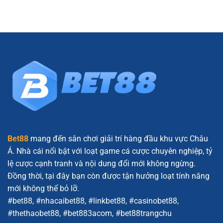
Khủng
Gà
An
Bet88
Toàn
–
Cho
Giải
Hội
Đáp
Viên
Thắc
Năm
Mắc
2025
Cho
Hội
Viên
Bet88
mang đến sân chơi giải trí hàng đầu khu vực Châu
Á. Nhà cái nổi bật với loạt game cá cược chuyên nghiệp, tỷ
lệ cược cạnh tranh và nội dung đổi mới không ngừng.
Đồng thời, tại đây bạn còn được tận hưởng loạt tính năng
mới không thể bỏ lỡ.
#bet88, #nhacaibet88, #linkbet88, #casinobet88,
#thethaobet88, #bet883acom, #bet88trangchu