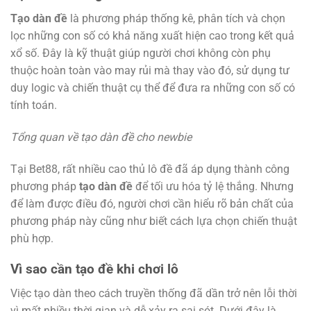
Tạo dàn đề
là phương pháp thống kê, phân tích và chọn
lọc những con số có khả năng xuất hiện cao trong kết quả
xổ số. Đây là kỹ thuật giúp người chơi không còn phụ
thuộc hoàn toàn vào may rủi mà thay vào đó, sử dụng tư
duy logic và chiến thuật cụ thể để đưa ra những con số có
tính toán.
Tổng quan về tạo dàn đề cho newbie
Tại Bet88, rất nhiều cao thủ lô đề đã áp dụng thành công
phương pháp
tạo dàn đề
để tối ưu hóa tỷ lệ thắng. Nhưng
để làm được điều đó, người chơi cần hiểu rõ bản chất của
phương pháp này cũng như biết cách lựa chọn chiến thuật
phù hợp.
Vì sao cần tạo đề khi chơi lô
Việc tạo dàn theo cách truyền thống đã dần trở nên lỗi thời
vì mất nhiều thời gian và dễ xảy ra sai sót. Dưới đây là