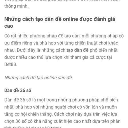
thông minh.
Những cách tạo dàn đề online được đánh giá
cao
Có rất nhiều phương pháp để tạo dàn, mỗi phương pháp có
ưu điểm riêng và phù hợp với từng chiến thuật chơi khác
nhau. Dưới đây là những cách
tạo dàn đề
phổ biến nhất
được nhiều cao thủ lựa chọn khi tham gia cá cược tại
Bet88.
Những cách để tạo online dàn đề
Dàn đề 36 số
Dàn đề 36 số là một trong những phương pháp phổ biến
nhất, phù hợp với những người chơi có vốn lớn và muốn
tăng cơ hội chiến thắng. Cách chơi này dựa trên việc lựa
chọn 36 số có khả năng xuất hiện cao nhất dựa trên phân