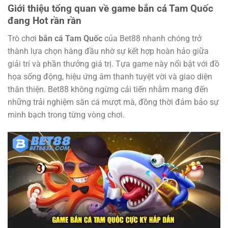
Giới thiệu tổng quan về game bắn cá Tam Quốc
đang Hot rần rần
Trò chơi
bắn cá Tam Quốc
của Bet88 nhanh chóng trở
thành lựa chọn hàng đầu nhờ sự kết hợp hoàn hảo giữa
giải trí và phần thưởng giá trị. Tựa game này nổi bật với đồ
họa sống động, hiệu ứng âm thanh tuyệt vời và giao diện
thân thiện. Bet88 không ngừng cải tiến nhằm mang đến
những trải nghiệm săn cá mượt mà, đồng thời đảm bảo sự
minh bạch trong từng vòng chơi.