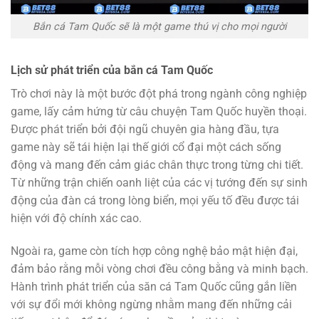
Bắn cá Tam Quốc sẽ là một game thú vị cho mọi người
Lịch sử phát triển của bắn cá Tam Quốc
Trò chơi này là một bước đột phá trong ngành công nghiệp
game, lấy cảm hứng từ câu chuyện Tam Quốc huyền thoại.
Được phát triển bởi đội ngũ chuyên gia hàng đầu, tựa
game này sẽ tái hiện lại thế giới cổ đại một cách sống
động và mang đến cảm giác chân thực trong từng chi tiết.
Từ những trận chiến oanh liệt của các vị tướng đến sự sinh
động của đàn cá trong lòng biển, mọi yếu tố đều được tái
hiện với độ chính xác cao.
Ngoài ra, game còn tích hợp công nghệ bảo mật hiện đại,
đảm bảo rằng mỗi vòng chơi đều công bằng và minh bạch.
Hành trình phát triển của săn cá Tam Quốc cũng gắn liền
với sự đổi mới không ngừng nhằm mang đến những cải