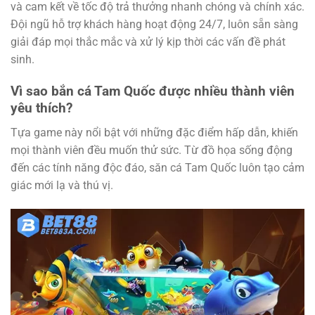
và cam kết về tốc độ trả thưởng nhanh chóng và chính xác.
Đội ngũ hỗ trợ khách hàng hoạt động 24/7, luôn sẵn sàng
giải đáp mọi thắc mắc và xử lý kịp thời các vấn đề phát
sinh.
Vì sao bắn cá Tam Quốc được nhiều thành viên
yêu thích?
Tựa game này nổi bật với những đặc điểm hấp dẫn, khiến
mọi thành viên đều muốn thử sức. Từ đồ họa sống động
đến các tính năng độc đáo, săn cá Tam Quốc luôn tạo cảm
giác mới lạ và thú vị.