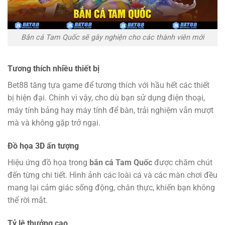
Bắn cá Tam Quốc sẽ gây nghiện cho các thành viên mới
Tương thích nhiều thiết bị
Bet88 tăng tựa game để tương thích với hầu hết các thiết
bị hiện đại. Chính vì vậy, cho dù bạn sử dụng điện thoại,
máy tính bảng hay máy tính để bàn, trải nghiệm vẫn mượt
mà và không gặp trở ngại.
Đồ họa 3D ấn tượng
Hiệu ứng đồ họa trong
bắn cá Tam Quốc
được chăm chút
đến từng chi tiết. Hình ảnh các loài cá và các màn chơi đều
mang lại cảm giác sống động, chân thực, khiến bạn không
thể rời mắt.
Tỷ lệ thưởng cao