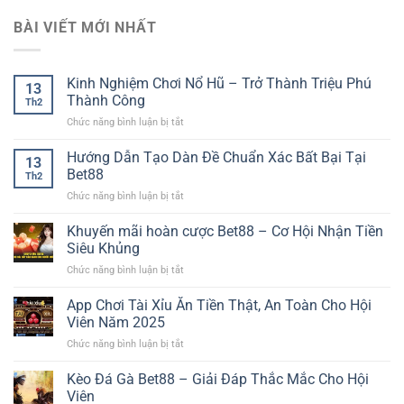
BÀI VIẾT MỚI NHẤT
Kinh Nghiệm Chơi Nổ Hũ – Trở Thành Triệu Phú
13
Thành Công
Th2
ở
Chức năng bình luận bị tắt
Kinh
Nghiệm
Hướng Dẫn Tạo Dàn Đề Chuẩn Xác Bất Bại Tại
13
Chơi
Bet88
Th2
Nổ
ở
Chức năng bình luận bị tắt
Hũ
Hướng
–
Dẫn
Khuyến mãi hoàn cược Bet88 – Cơ Hội Nhận Tiền
Trở
Tạo
Thành
Siêu Khủng
Dàn
Triệu
ở
Chức năng bình luận bị tắt
Đề
Phú
Khuyến
Chuẩn
Thành
mãi
App Chơi Tài Xỉu Ăn Tiền Thật, An Toàn Cho Hội
Xác
Công
hoàn
Bất
Viên Năm 2025
cược
Bại
ở
Chức năng bình luận bị tắt
Bet88
Tại
App
–
Bet88
Chơi
Kèo Đá Gà Bet88 – Giải Đáp Thắc Mắc Cho Hội
Cơ
Tài
Hội
Viên